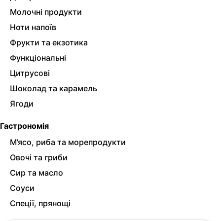
Молочні продукти
Ноти напоїв
Фрукти та екзотика
Функціональні
Цитрусові
Шоколад та карамель
Ягоди
Гастрономія
М’ясо, риба та морепродукти
Овочі та гриби
Сир та масло
Соуси
Спеції, прянощі