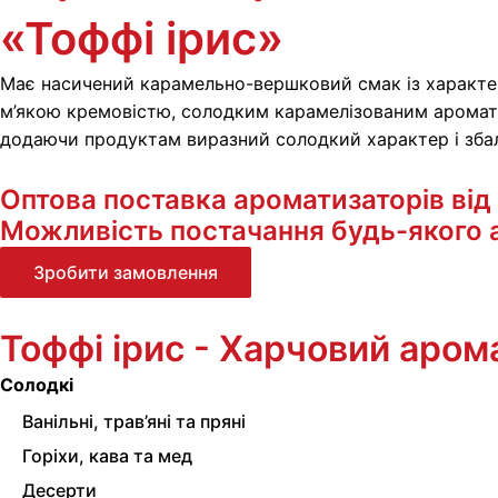
«Тоффі ірис»
Має насичений карамельно-вершковий смак із характер
м’якою кремовістю, солодким карамелізованим аромато
додаючи продуктам виразний солодкий характер і зба
Оптова поставка ароматизаторів від 1
Можливість постачання будь-якого а
Зробити замовлення
Тоффі ірис - Харчовий аром
Солодкі
Ванільні, трав’яні та пряні
Горіхи, кава та мед
Десерти