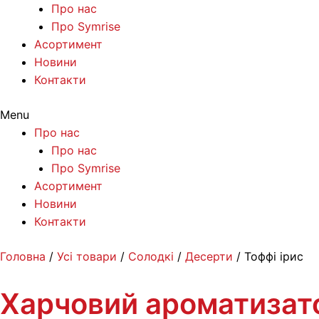
Про нас
Про Symrise
Асортимент
Новини
Контакти
Menu
Про нас
Про нас
Про Symrise
Асортимент
Новини
Контакти
Перейти
Головна
/
Усі товари
/
Солодкі
/
Десерти
/ Тоффі ірис
до
вмісту
Харчовий ароматизат