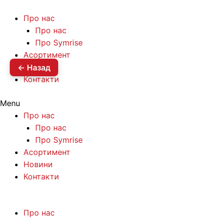
Про нас
Про нас
Про Symrise
Асортимент
Новини
← Назад
Контакти
Menu
Про нас
Про нас
Про Symrise
Асортимент
Новини
Контакти
Про нас