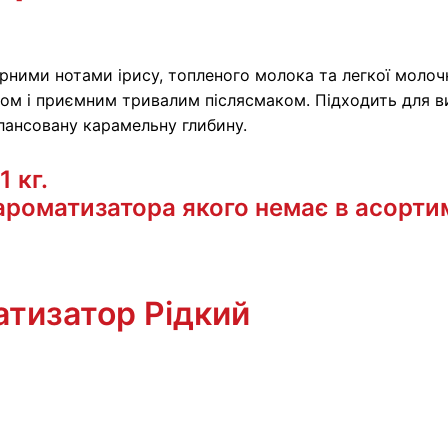
ними нотами ірису, топленого молока та легкої молочн
м і приємним тривалим післясмаком. Підходить для ви
лансовану карамельну глибину.
 кг.
роматизатора якого немає в асортиме
атизатор Рідкий