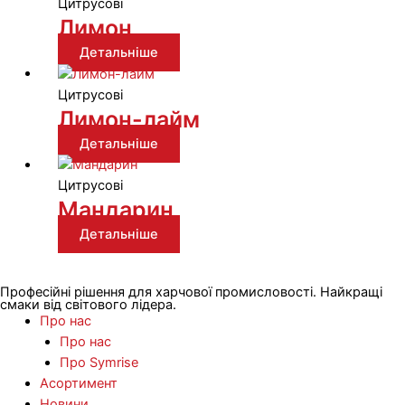
Цитрусові
Лимон
Детальніше
Цитрусові
Лимон-лайм
Детальніше
Цитрусові
Мандарин
Детальніше
Професійні рішення для харчової промисловості. Найкращі
смаки від світового лідера.
Про нас
Про нас
Про Symrise
Асортимент
Новини