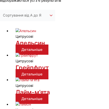
Відображаються усі з 6 результатів
Цитрусові
Апельсин
Детальніше
Цитрусові
Грейпфрут
Детальніше
Цитрусові
Лайм-м’ята
Детальніше