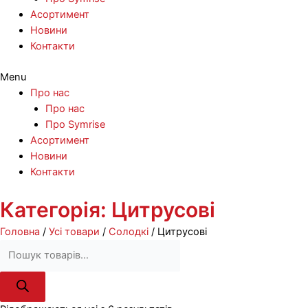
Асортимент
Новини
Контакти
Menu
Про нас
Про нас
Про Symrise
Асортимент
Новини
Контакти
Перейти
Категорія: Цитрусові
до
Головна
/
Усі товари
/
Солодкі
/ Цитрусові
вмісту
Пошук
товарів