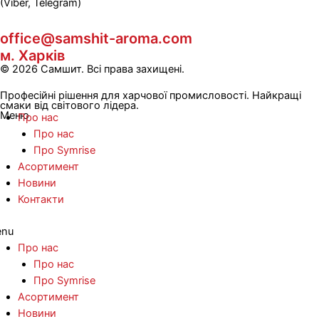
(Viber, Telegram)
office@samshit-aroma.com
м. Харків
© 2026 Самшит. Всі права захищені.
Професійні рішення для харчової промисловості. Найкращі
смаки від світового лідера.
Меню
Про нас
Про нас
Про Symrise
Асортимент
Новини
Контакти
nu
Про нас
Про нас
Про Symrise
Асортимент
Новини