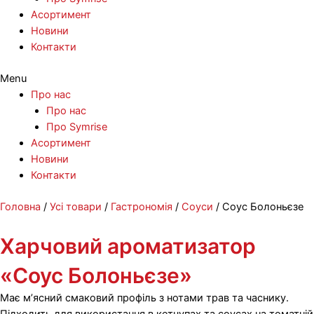
Асортимент
Новини
Контакти
Menu
Про нас
Про нас
Про Symrise
Асортимент
Новини
Контакти
Перейти
Головна
/
Усі товари
/
Гастрономія
/
Соуси
/ Соус Болоньєзе
до
вмісту
Харчовий ароматизатор
«Соус Болоньєзе»
Має м’ясний смаковий профіль з нотами трав та часнику.