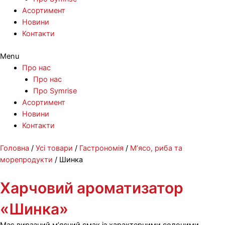
Асортимент
Новини
Контакти
Menu
Про нас
Про нас
Про Symrise
Асортимент
Новини
Контакти
Перейти
Головна
/
Усі товари
/
Гастрономія
/
М’ясо, риба та
до
морепродукти
/ Шинка
вмісту
Харчовий ароматизатор
«Шинка»