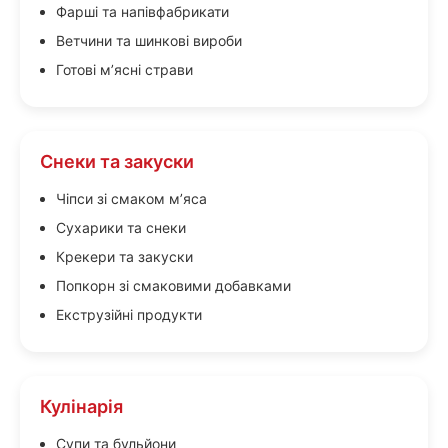
Фарші та напівфабрикати
Ветчини та шинкові вироби
Готові м’ясні страви
Снеки та закуски
Чіпси зі смаком м’яса
Сухарики та снеки
Крекери та закуски
Попкорн зі смаковими добавками
Екструзійні продукти
Кулінарія
Супи та бульйони