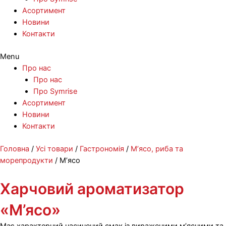
Асортимент
Новини
Контакти
Menu
Про нас
Про нас
Про Symrise
Асортимент
Новини
Контакти
Перейти
Головна
/
Усі товари
/
Гастрономія
/
М’ясо, риба та
до
морепродукти
/ М’ясо
вмісту
Харчовий ароматизатор
«М’ясо»