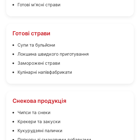
Готові м’ясні страви
Готові страви
Супи та бульйони
Локшина швидкого приготування
Заморожені страви
Кулінарні напівфабрикати
Снекова продукція
Чипси та снеки
Крекери та закуски
Кукурудзяні палички
Попкорн зі смаковими добавками