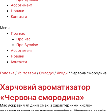
Асортимент
Новини
Контакти
Menu
Про нас
Про нас
Про Symrise
Асортимент
Новини
Контакти
Перейти
Головна
/
Усі товари
/
Солодкі
/
Ягоди
/ Червона смородина
до
вмісту
Харчовий ароматизатор
«Червона смородина»
Має яскравий ягідний смак із характерними кисло-