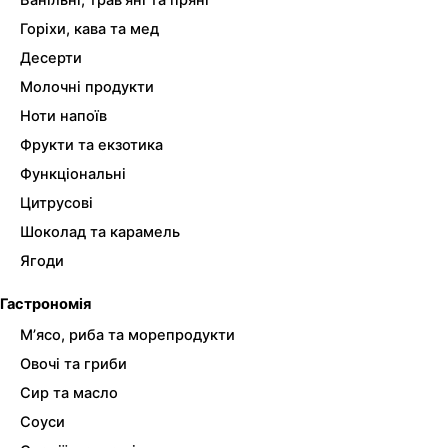
Ванільні, трав’яні та пряні
Горіхи, кава та мед
Десерти
Молочні продукти
Ноти напоїв
Фрукти та екзотика
Функціональні
Цитрусові
Шоколад та карамель
Ягоди
Гастрономія
М’ясо, риба та морепродукти
Овочі та гриби
Сир та масло
Соуси