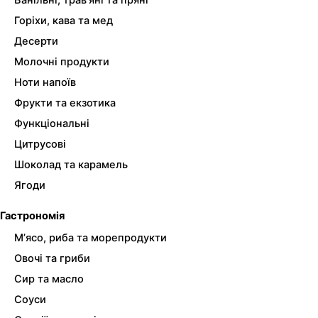
Ванільні, трав’яні та пряні
Горіхи, кава та мед
Десерти
Молочні продукти
Ноти напоїв
Фрукти та екзотика
Функціональні
Цитрусові
Шоколад та карамель
Ягоди
Гастрономія
М’ясо, риба та морепродукти
Овочі та гриби
Сир та масло
Соуси