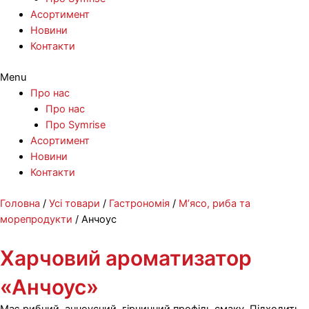
Асортимент
Новини
Контакти
Menu
Про нас
Про нас
Про Symrise
Асортимент
Новини
Контакти
Перейти
Головна
/
Усі товари
/
Гастрономія
/
М’ясо, риба та
до
морепродукти
/ Анчоус
вмісту
Харчовий ароматизатор
«Анчоус»