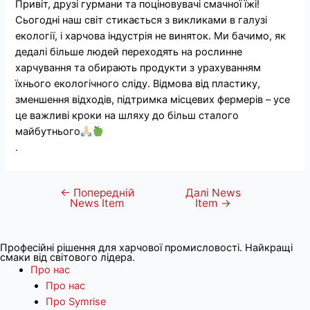
Привіт, друзі гурмани та поціновувачі смачної їжі!
Сьогодні наш світ стикається з викликами в галузі
екології, і харчова індустрія не виняток. Ми бачимо, як
дедалі більше людей переходять на рослинне
харчування та обирають продукти з урахуванням
їхнього екологічного сліду. Відмова від пластику,
зменшення відходів, підтримка місцевих фермерів – усе
це важливі кроки на шляху до більш сталого
майбутнього
.
←
Попередній
Далі News
Навігація
News Item
Item
→
записів
Професійні рішення для харчової промисловості. Найкращі
смаки від світового лідера.
Про нас
Про нас
Про Symrise