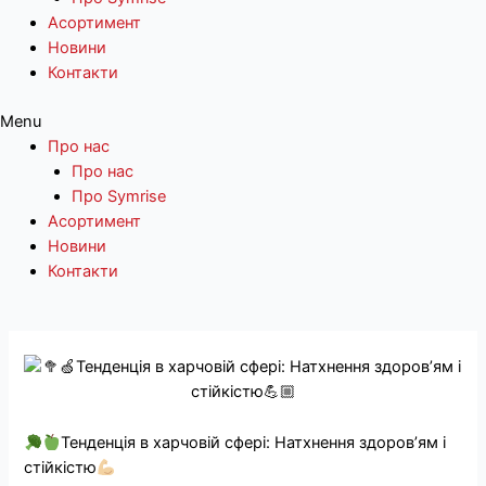
Асортимент
Новини
Контакти
Menu
Про нас
Про нас
Про Symrise
Асортимент
Новини
Контакти
Перейти
до
вмісту
Тенденція в харчовій сфері: Натхнення здоровʼям і
стійкістю