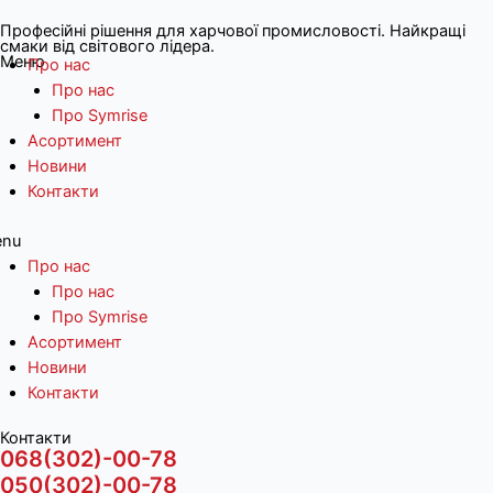
Професійні рішення для харчової промисловості. Найкращі
смаки від світового лідера.
Меню
Про нас
Про нас
Про Symrise
Асортимент
Новини
Контакти
nu
Про нас
Про нас
Про Symrise
Асортимент
Новини
Контакти
Контакти
068(302)-00-78
050(302)-00-78