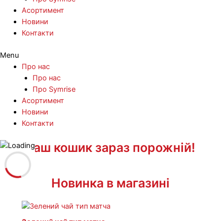
Асортимент
Новини
Контакти
Menu
Про нас
Про нас
Про Symrise
Асортимент
Новини
Контакти
Ваш кошик зараз порожній!
Перейти
до
вмісту
Новинка в магазині