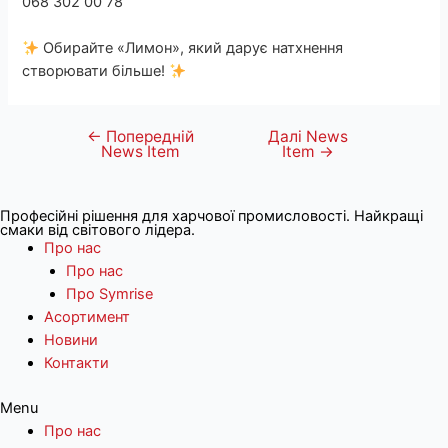
068 302 00 78
Обирайте «Лимон», який дарує натхнення
створювати більше!
←
Попередній
Далі News
Навігація
News Item
Item
→
записів
Професійні рішення для харчової промисловості. Найкращі
смаки від світового лідера.
Про нас
Про нас
Про Symrise
Асортимент
Новини
Контакти
Menu
Про нас