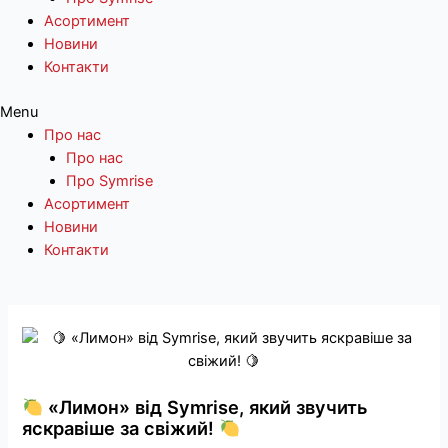
Асортимент
Новини
Контакти
Menu
Про нас
Про нас
Про Symrise
Асортимент
Новини
Контакти
Перейти
до
вмісту
«Лимон» від Symrise, який звучить
яскравіше за свіжий!