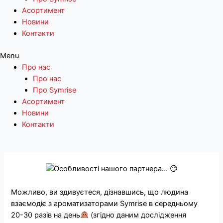
Асортимент
Новини
Контакти
Menu
Про нас
Про нас
Про Symrise
Асортимент
Новини
Контакти
Перейти
до
вмісту
Можливо, ви здивуєтеся, дізнавшись, що людина
взаємодіє з ароматизаторами Symrise в середньому
20-30 разів на день
(згідно даним дослідження