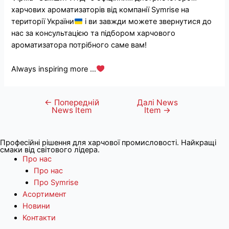
харчових ароматизаторів від компанії Symrise на
території України
і ви завжди можете звернутися до
нас за консультацією та підбором харчового
ароматизатора потрібного саме вам!
Always inspiring more …
←
Попередній
Далі News
Навігація
News Item
Item
→
записів
Професійні рішення для харчової промисловості. Найкращі
смаки від світового лідера.
Про нас
Про нас
Про Symrise
Асортимент
Новини
Контакти