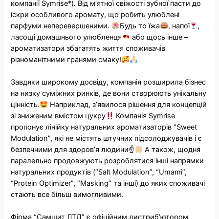
компанії Symrise*). Від м’ятної свіжості зубної пасти до
іскри особливого аромату, що робить улюблені
парфуми неперевершеними.
Будь то їжа
, напої
,
ласощі домашнього улюбленця
або щось інше –
ароматизатори збагатять життя споживачів
різноманітними гранями смаку!
Завдяки широкому досвіду, компанія розширила бізнес
на низку суміжних ринків, де вони створюють унікальну
цінність.
Наприклад, з’явилося рішення для концепцій
зі зниженим вмістом цукру
Компанія Symrise
пропонує лінійку натуральних ароматизаторів “Sweet
Modulation”, які не містять штучних підсолоджувачів і є
безпечними для здоров’я людини☝
А також, щодня
паралельно продовжують розроблятися інші напрямки
натуральних продуктів (“Salt Modulation”, “Umami”,
“Protein Optimizer”, “Masking” та інші) до яких споживачі
стають все більш вимогливими.
Фірма “Самшит ЛТД” є офіційним дистриб’ютором