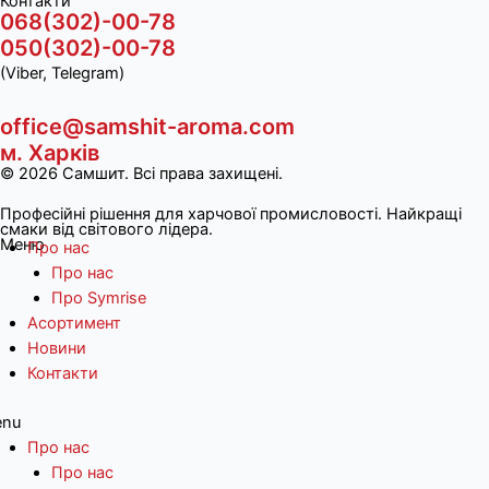
Контакти
068(302)-00-78
050(302)-00-78
(Viber, Telegram)
office@samshit-aroma.com
м. Харків
© 2026 Самшит. Всі права захищені.
Професійні рішення для харчової промисловості. Найкращі
смаки від світового лідера.
Меню
Про нас
Про нас
Про Symrise
Асортимент
Новини
Контакти
nu
Про нас
Про нас