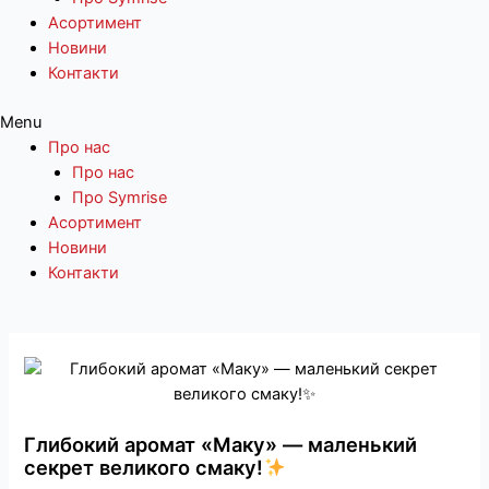
Асортимент
Новини
Контакти
Menu
Про нас
Про нас
Про Symrise
Асортимент
Новини
Контакти
Перейти
до
вмісту
Глибокий аромат «Маку» — маленький
секрет великого смаку!