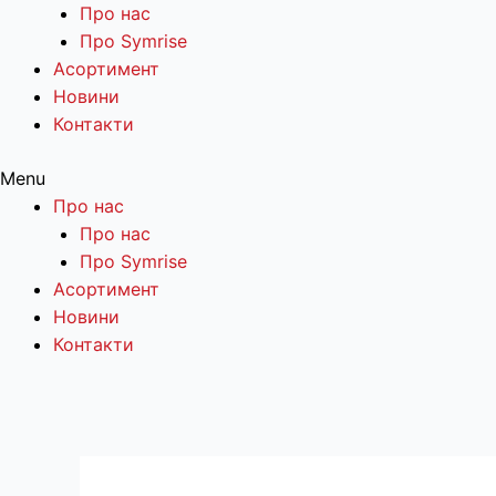
Про нас
Про Symrise
Асортимент
Новини
Контакти
Menu
Про нас
Про нас
Про Symrise
Асортимент
Новини
Контакти
Перейти
до
вмісту