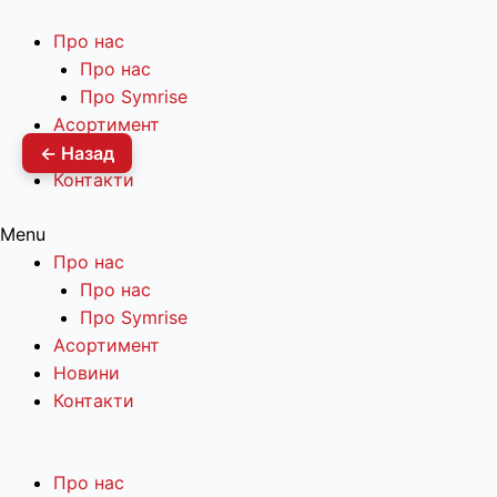
Про нас
Про нас
Про Symrise
Асортимент
Новини
← Назад
Контакти
Menu
Про нас
Про нас
Про Symrise
Асортимент
Новини
Контакти
Про нас