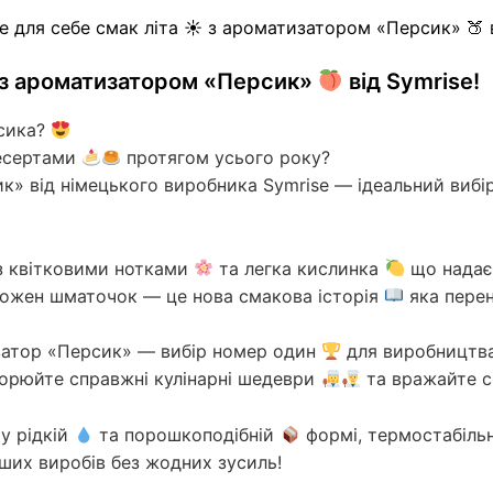
з ароматизатором «Персик»
від Symrise!
рсика?
есертами
протягом усього року?
к» від німецького виробника Symrise — ідеальний вибі
з квітковими нотками
та легка кислинка
що надає
Кожен шматочок — це нова смакова історія
яка перен
затор «Персик» — вибір номер один
для виробництва
рюйте справжні кулінарні шедеври
та вражайте с
 у рідкій
та порошкоподібній
формі, термостабіль
ших виробів без жодних зусиль!