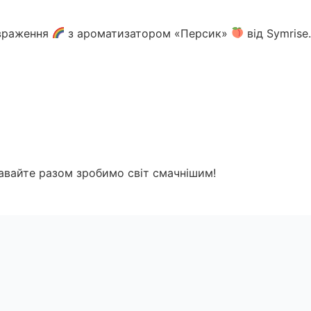
 враження
з ароматизатором «Персик»
від Symrise
вайте разом зробимо світ смачнішим!