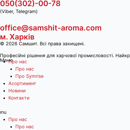
050(302)-00-78
(Viber, Telegram)
office@samshit-aroma.com
м. Харків
© 2026 Самшит. Всі права захищені.
Професійні рішення для харчової промисловості. Найкра
Меню
Про нас
Про нас
Про Symrise
Асортимент
Новини
Контакти
enu
Про нас
Про нас