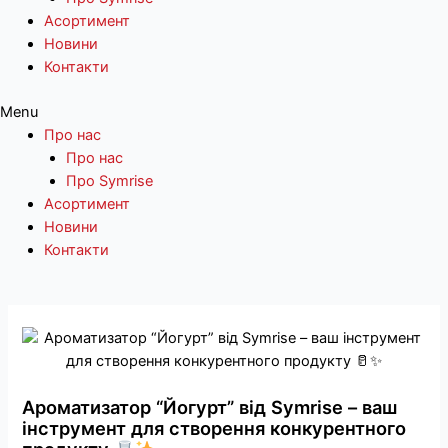
Асортимент
Новини
Контакти
Menu
Про нас
Про нас
Про Symrise
Асортимент
Новини
Контакти
Перейти
до
вмісту
Ароматизатор “Йогурт” від Symrise – ваш
інструмент для створення конкурентного