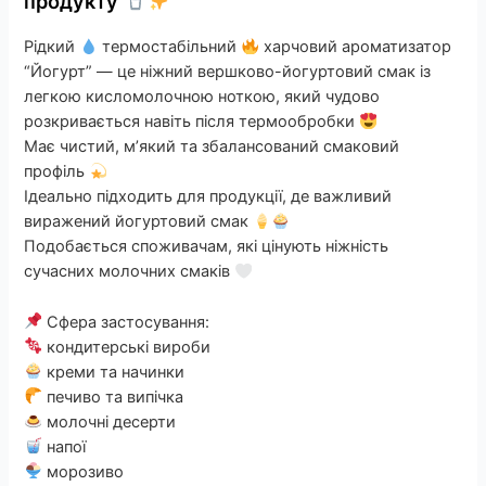
продукту
Рідкий
термостабільний
харчовий ароматизатор
“Йогурт” — це ніжний вершково-йогуртовий смак із
легкою кисломолочною ноткою, який чудово
розкривається навіть після термообробки
Має чистий, м’який та збалансований смаковий
профіль
Ідеально підходить для продукції, де важливий
виражений йогуртовий смак
Подобається споживачам, які цінують ніжність
сучасних молочних смаків
Сфера застосування:
кондитерські вироби
креми та начинки
печиво та випічка
молочні десерти
напої
морозиво