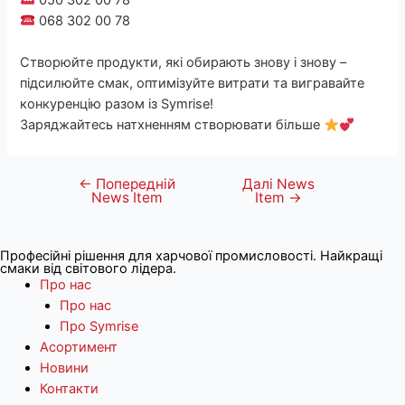
068 302 00 78
Створюйте продукти, які обирають знову і знову –
підсилюйте смак, оптимізуйте витрати та вигравайте
конкуренцію разом із Symrise!
Заряджайтесь натхненням створювати більше
←
Попередній
Далі News
Навігація
News Item
Item
→
записів
Професійні рішення для харчової промисловості. Найкращі
смаки від світового лідера.
Про нас
Про нас
Про Symrise
Асортимент
Новини
Контакти