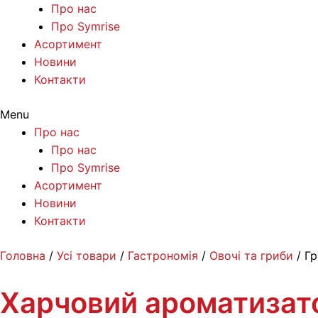
Про нас
Про Symrise
Асортимент
Новини
Контакти
Menu
Про нас
Про нас
Про Symrise
Асортимент
Новини
Контакти
Перейти
Головна
/
Усі товари
/
Гастрономія
/
Овочі та гриби
/ Г
до
вмісту
Харчовий ароматизат