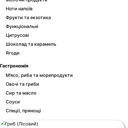
Ноти напоїв
Фрукти та екзотика
Функціональні
Цитрусові
Шоколад та карамель
Ягоди
Гастрономія
М’ясо, риба та морепродукти
Овочі та гриби
Сир та масло
Соуси
Спеції, прянощі