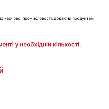
зях харчової промисловості, додаючи продуктам
нті у необхідній кількості.
й