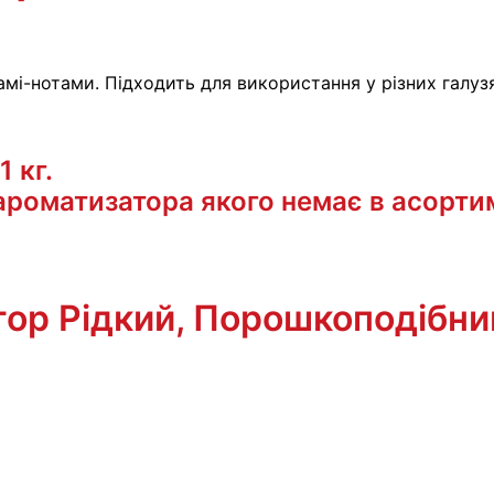
мі-нотами. Підходить для використання у різних галу
 кг.
роматизатора якого немає в асортиме
тор Рідкий, Порошкоподібни