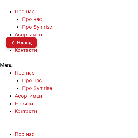
Про нас
Про нас
Про Symrise
Асортимент
Новини
← Назад
Контакти
Menu
Про нас
Про нас
Про Symrise
Асортимент
Новини
Контакти
Про нас