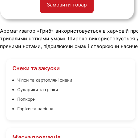
Замовити товар
Ароматизатор «Гриб» використовується в харчовій про
тривалими нотками умамі. Широко використовується у 
пряними нотами, підсилюючи смак і створюючи насичені
Снеки та закуски
Чіпси та картопляні снеки
Сухарики та грінки
Попкорн
Горіхи та насіння
М’ясна продукція