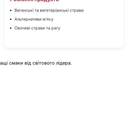
Веганські та вегетаріанські страви
Альтернативи м’ясу
Овочеві страви та рагу
щі смаки від світового лідера.