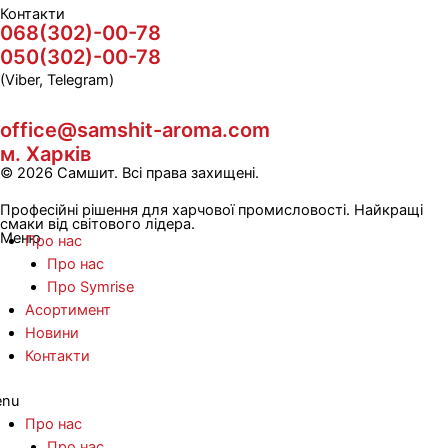
Контакти
068(302)-00-78
050(302)-00-78
(Viber, Telegram)
office@samshit-aroma.com
м. Харків
© 2026 Самшит. Всі права захищені.
Професійні рішення для харчової промисловості. Найкращі
смаки від світового лідера.
Меню
Про нас
Про нас
Про Symrise
Асортимент
Новини
Контакти
nu
Про нас
Про нас