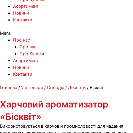
Асортимент
Новини
Контакти
Menu
Про нас
Про нас
Про Symrise
Асортимент
Новини
Контакти
Перейти
Головна
/
Усі товари
/
Солодкі
/
Десерти
/ Бісквіт
до
вмісту
Харчовий ароматизатор
«Бісквіт»
Використовується в харчовій промисловості для надання