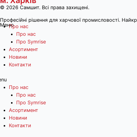
м. Харків
© 2026 Самшит. Всі права захищені.
Професійні рішення для харчової промисловості. Найкра
Меню
Про нас
Про нас
Про Symrise
Асортимент
Новини
Контакти
enu
Про нас
Про нас
Про Symrise
Асортимент
Новини
Контакти