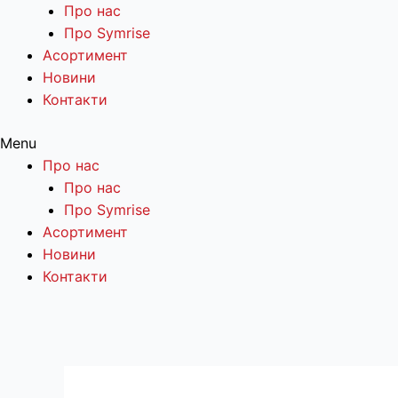
Про нас
Про Symrise
Асортимент
Новини
Контакти
Menu
Про нас
Про нас
Про Symrise
Асортимент
Новини
Контакти
Перейти
до
вмісту