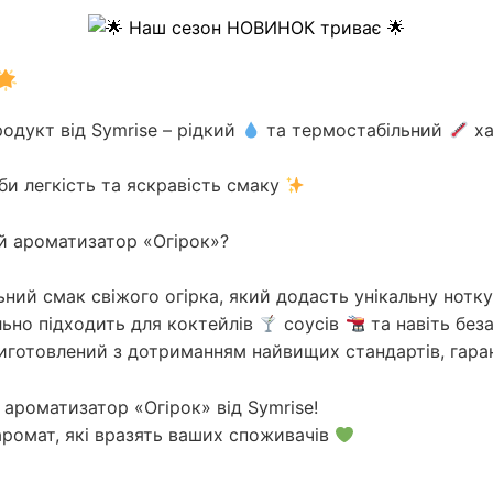
одукт від Symrise – рідкий
та термостабільний
ха
би легкість та яскравість смаку
 ароматизатор «Огірок»?
ий смак свіжого огірка, який додасть унікальну нотку 
льно підходить для коктейлів
соусів
та навіть без
иготовлений з дотриманням найвищих стандартів, гаран
ароматизатор «Огірок» від Symrise!
аромат, які вразять ваших споживачів